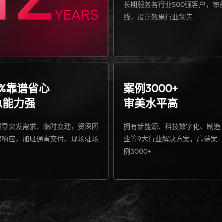
长期服务各行业500强客户，审
线，设计效果行业领先
0%靠谱省心
案例3000+
急能力强
审美水平高
领导突发需求、临时变动，资深团
拥有新能源、科技数字化、制造
速响应，加班通宵交付、现场驻场
业等9大行业解决方案，高端案
例3000+